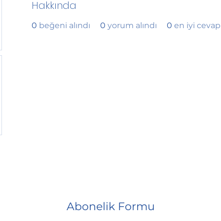
Hakkında
0
beğeni alındı
0
yorum alındı
0
en iyi cevap
Abonelik Formu