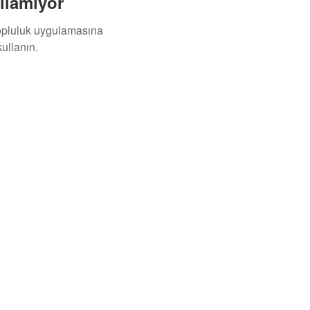
ılamıyor
topluluk uygulamasına
ullanın.