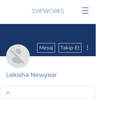
SVİPWORKS
Diğer Eylemler
Mesaj
Takip Et
Lekisha Newyear