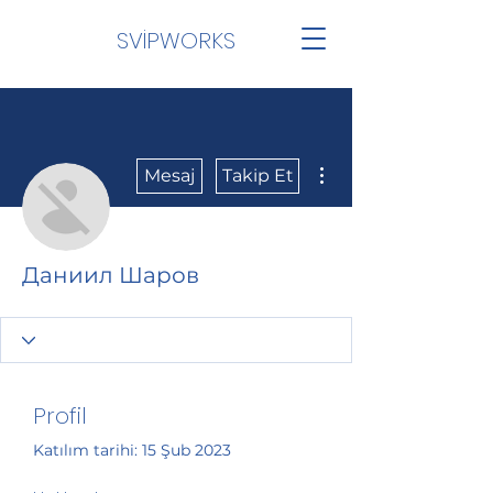
SVİPWORKS
Diğer Eylemler
Mesaj
Takip Et
Даниил Шаров
Profil
Katılım tarihi: 15 Şub 2023