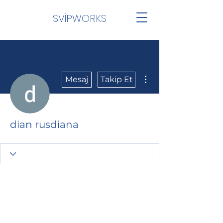
SVİPWORKS
Diğer Eylemler
Mesaj
Takip Et
dian rusdiana