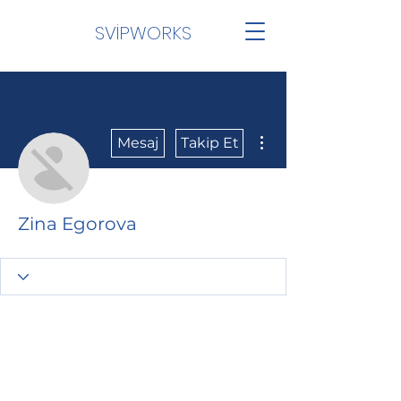
SVİPWORKS
Diğer Eylemler
Mesaj
Takip Et
Zina Egorova